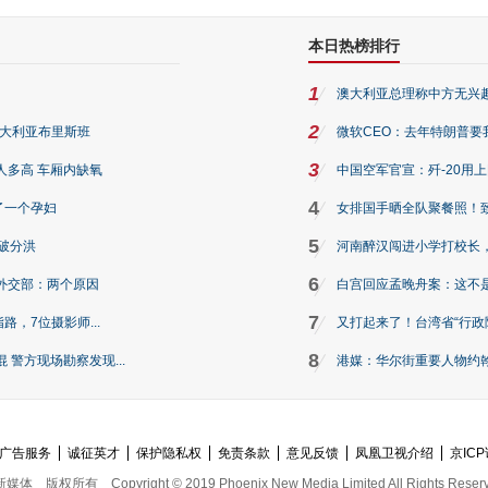
本日热榜排行
1
澳大利亚总理称中方无兴
2
澳大利亚布里斯班
微软CEO：去年特朗普要我们收
3
人多高 车厢内缺氧
中国空军官宣：歼-20用
4
了一个孕妇
女排国手晒全队聚餐照！
5
破分洪
河南醉汉闯进小学打校长，
6
外交部：两个原因
白宫回应孟晚舟案：这不
7
路，7位摄影师...
又打起来了！台湾省“行政院
8
警方现场勘察发现...
港媒：华尔街重要人物约翰·
广告服务
诚征英才
保护隐私权
免责条款
意见反馈
凤凰卫视介绍
京ICP
新媒体
版权所有
Copyright © 2019 Phoenix New Media Limited All Rights Reser