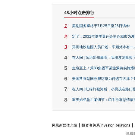
48小时点击排行
1
美副国务卿将于7月25日至26日访华
2
定了！2032年夏季奥运会主办城市为
3
郑州地铁被困人员口述：车厢外水有一
4
在人间 | 亲历郑州暴雨：我用皮划艇救
5
生命至上！第83集团军某旅紧急实施爆
6
美国常务副国务卿访华为何选在天津？
7
在人间 | 红绿灯被淹后，小男孩在路口指
8
重庆姐弟坠亡案细节：凶手欲靠悲情蒙混 
凤凰新媒体介绍
投资者关系 Investor Relations
凤凰