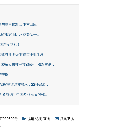
趣与澳直接对话 中方回应
购TikTok 这是我干...
上国产发动机！
致敬恩师 暗示将结束职业生涯
校长反击打掉其3颗牙，双双被刑...
是交换
长”苏贞昌被泼水，22秒完成...
桑顿访问中国多地 意义“类似...
证030609号
视频
·
纪实
·
直播
凤凰卫视
ved.