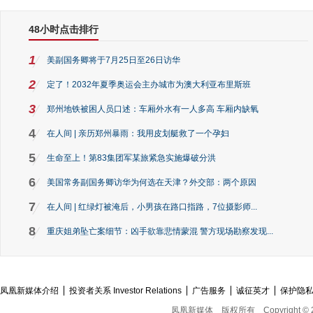
48小时点击排行
1
美副国务卿将于7月25日至26日访华
2
定了！2032年夏季奥运会主办城市为澳大利亚布里斯班
3
郑州地铁被困人员口述：车厢外水有一人多高 车厢内缺氧
4
在人间 | 亲历郑州暴雨：我用皮划艇救了一个孕妇
5
生命至上！第83集团军某旅紧急实施爆破分洪
6
美国常务副国务卿访华为何选在天津？外交部：两个原因
7
在人间 | 红绿灯被淹后，小男孩在路口指路，7位摄影师...
8
重庆姐弟坠亡案细节：凶手欲靠悲情蒙混 警方现场勘察发现...
凤凰新媒体介绍
投资者关系 Investor Relations
广告服务
诚征英才
保护隐
凤凰新媒体
版权所有
Copyright © 